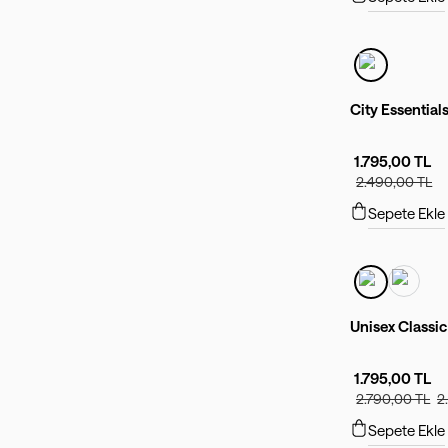
City Essential
1.795,00 TL
2.490,00 TL
Sepete Ekle
Unisex Classic
1.795,00 TL
2.790,00 TL
2
Sepete Ekle