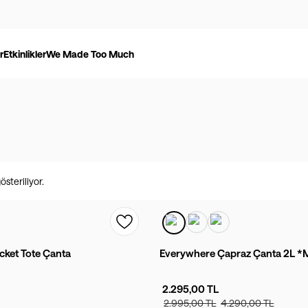
r
Etkinlikler
We Made Too Much
steriliyor.
cket Tote Çanta
Everywhere Çapraz Çanta 2L *M
2.295,00 TL
2.995,00 TL
4.290,00 TL