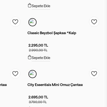
Sepete Ekle
Classic Beyzbol Şapkası *Kalp
2.295,00 TL
2.990,00 TL
Sepete Ekle
ntası
City Essentials Mini Omuz Çantası
2.695,00 TL
3.790,00 TL