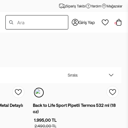
Sipariş Takibi
Yardım
Mağazalar
Giriş Yap
0
Sırala:
etal Detaylı
Back to Life Sport Pipetli Termos 532 ml (18
oz)
1.995,00 TL
2.490,00 TL