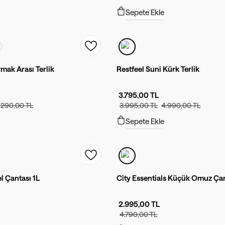
Sepete Ekle
mak Arası Terlik
Restfeel Suni Kürk Terlik
3.795,00 TL
.290,00 TL
3.995,00 TL
4.990,00 TL
Sepete Ekle
l Çantası 1L
City Essentials Küçük Omuz Ça
2.995,00 TL
4.790,00 TL