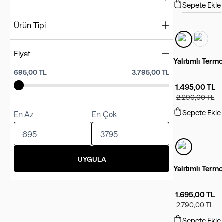
Sepete Ekle
Daha Fazla (+2)
Spring
(
24
)
Summer
(
22
)
Ürün Tipi
Fall
(
21
)
Bilekte Çorap
(
7
)
Winter
(
21
)
Caps
(
6
)
Fiyat
Warm Weather
(
7
)
Wallets and Pouches
(
7
)
Yalıtımlı Term
Cold Weather
(
5
)
695,00 TL
3.795,00 TL
Crossbody Bags
(
2
)
Keychains
(
3
)
1.495,00 TL
Bag Accessories
(
3
)
2.290,00 TL
Slides
(
2
)
Sepete Ekle
En Az
En Çok
Daha Fazla (+5)
UYGULA
Yalıtımlı Term
1.695,00 TL
2.790,00 TL
Sepete Ekle