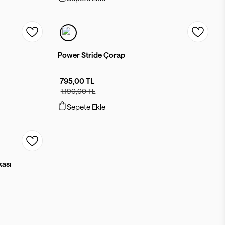
Power Stride Çorap
795,00 TL
1.190,00 TL
Sepete Ekle
kası