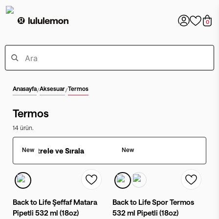
0
Anasayfa
Aksesuar
Termos
/
/
Termos
14
ürün.
New
Filtrele ve Sırala
New
Back to Life Şeffaf Matara
Back to Life Spor Termos
Pipetli 532 ml (18oz)
532 ml Pipetli (18oz)