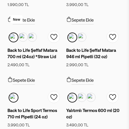
1.990,00 TL
3.990,00 TL
Sepete Ekle
New
Sepete Ekle
Back to Life Şeffaf Matara
Back to Life Şeffaf Matara
700 ml (24oz) *Straw Lid
946 ml Pipetli (32 oz)
2.490,00 TL
2.990,00 TL
Sepete Ekle
Sepete Ekle
Back to Life Sport Termos
Yalıtımlı Termos 600 ml (20
710 ml Pipetli (24 oz)
oz)
3.990,00 TL
3.490,00 TL