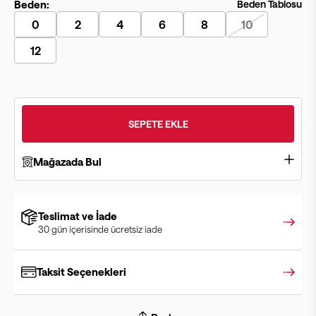
Beden:
Beden Tablosu
0
2
4
6
8
10
12
SEPETE EKLE
Mağazada Bul
Teslimat ve İade
30 gün içerisinde ücretsiz iade
Taksit Seçenekleri