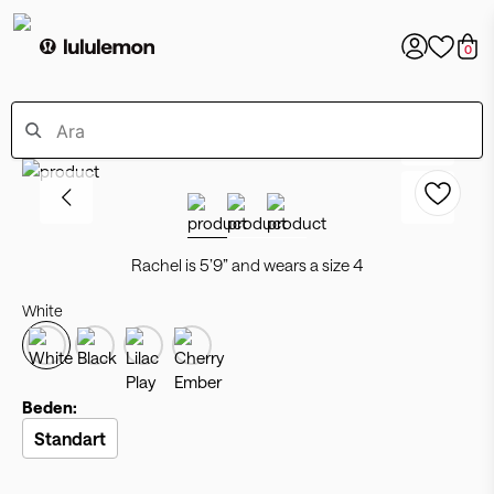
0
Rachel is 5’9” and wears a size 4
White
Beden:
Standart