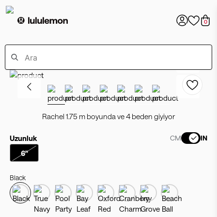
0
Rachel 1.75 m boyunda ve 4 beden giyiyor
Uzunluk
CM
IN
6"
Black