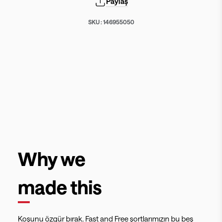
Paylaş
SKU :
146955050
Why we
made this
Koşunu özgür bırak. Fast and Free şortlarımızın bu beş