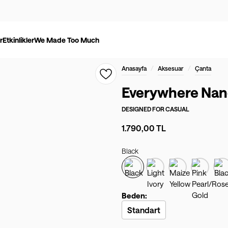
r
Etkinlikler
We Made Too Much
/
/
Anasayfa
Aksesuar
Çanta
Everywhere Nano
DESIGNED FOR
CASUAL
1.790,00 TL
Black
Beden:
Standart