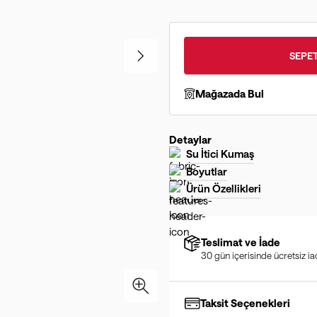
SEPET
Mağazada Bul
Detaylar
Su İtici Kumaş
Boyutlar
Ürün Özellikleri
Teslimat ve İade
30 gün içerisinde ücretsiz i
Taksit Seçenekleri