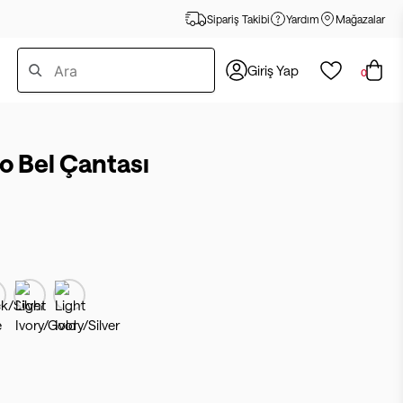
Sipariş Takibi
Yardım
Mağazalar
Giriş Yap
0
 Bel Çantası