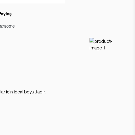
Paylaş
55780016
r için ideal boyuttadır.