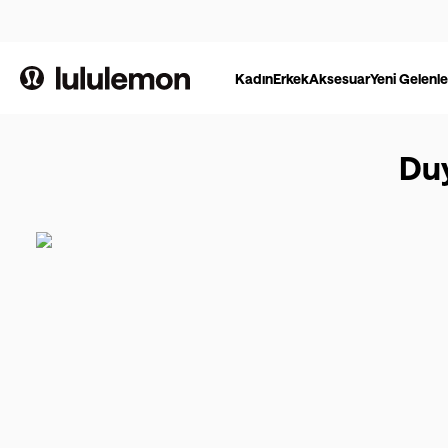
Kadın
Erkek
Aksesuar
Yeni Gelenle
Duy