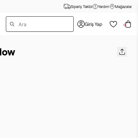
Sipariş Takibi
Yardım
Mağazalar
Giriş Yap
0
Flow