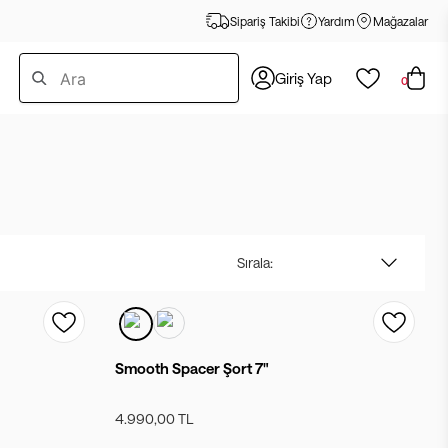
Sipariş Takibi
Yardım
Mağazalar
Giriş Yap
0
Sırala:
Smooth Spacer Şort 7"
4.990,00 TL