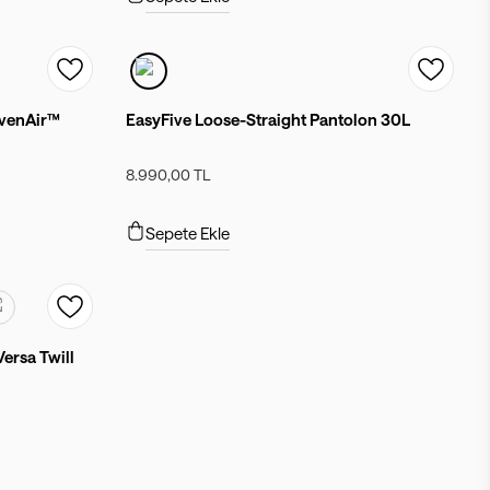
ovenAir™
EasyFive Loose-Straight Pantolon 30L
8.990,00 TL
Sepete Ekle
ersa Twill