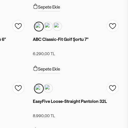
Sepete Ekle
u 6"
ABC Classic-Fit Golf Şortu 7"
6.290,00 TL
Sepete Ekle
EasyFive Loose-Straight Pantolon 32L
8.990,00 TL