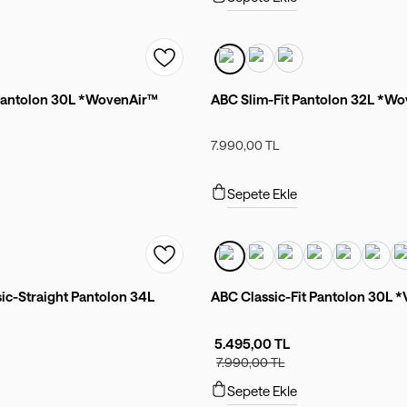
 Pantolon 30L *WovenAir™
ABC Slim-Fit Pantolon 32L *W
7.990,00 TL
Sepete Ekle
sic-Straight Pantolon 34L
ABC Classic-Fit Pantolon 30L *V
5.495,00 TL
7.990,00 TL
Sepete Ekle