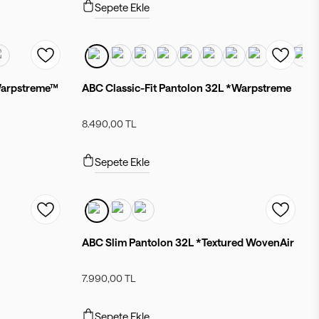
Sepete Ekle
 Warpstreme™
ABC Classic-Fit Pantolon 32L *Warpstreme
8.490,00 TL
Sepete Ekle
ABC Slim Pantolon 32L *Textured WovenAir
7.990,00 TL
Sepete Ekle