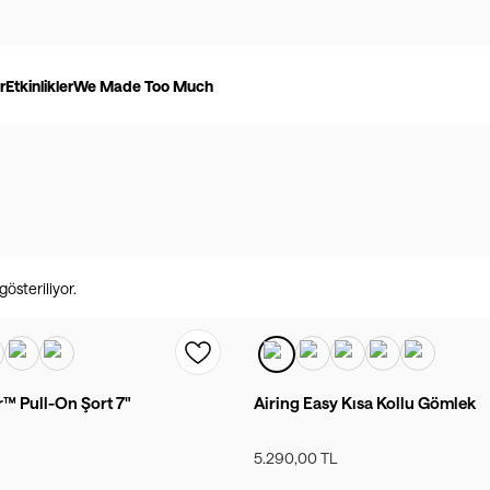
r
Etkinlikler
We Made Too Much
österiliyor.
 Pull-On Şort 7"
Airing Easy Kısa Kollu Gömlek
5.290,00 TL