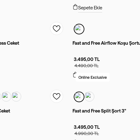
Sepete Ekle
ess Ceket
Fast and Free Airflow Koşu Şort
3.495,00 TL
4.490,00 TL
Sepete Ekle
Online Exclusive
Ceket
Fast and Free Split Şort 3"
3.495,00 TL
4.990,00 TL