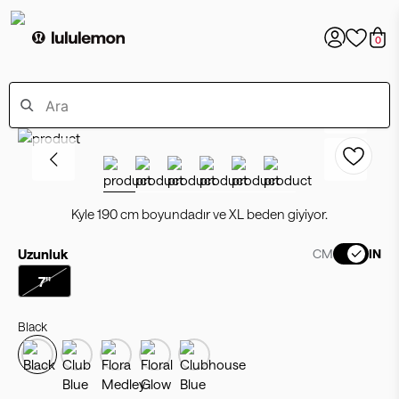
0
Kyle 190 cm boyundadır ve XL beden giyiyor.
Uzunluk
CM
IN
7"
Black