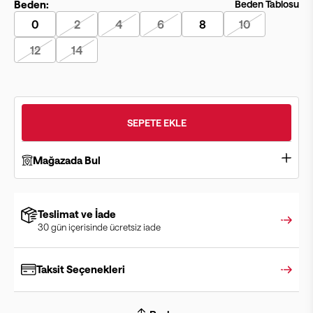
Beden:
Beden Tablosu
0
2
4
6
8
10
12
14
SEPETE EKLE
Mağazada Bul
Teslimat ve İade
30 gün içerisinde ücretsiz iade
Taksit Seçenekleri