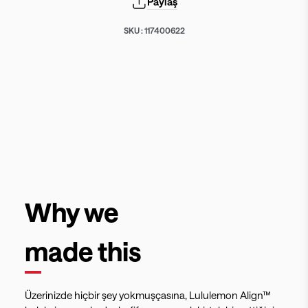
Paylaş
SKU :
117400622
Why we
made this
Üzerinizde hiçbir şey yokmuşçasına, Lululemon Align™