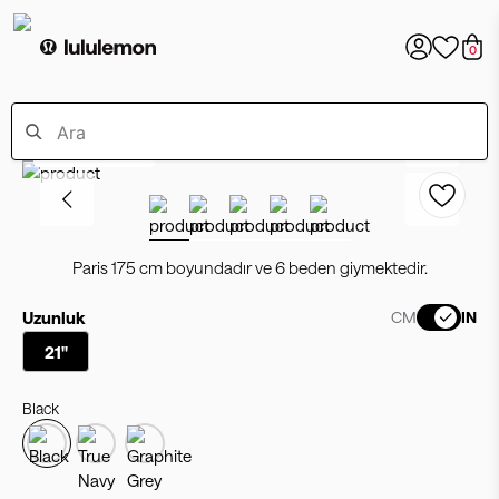
0
Online Exclusive
Paris 175 cm boyundadır ve 6 beden giymektedir.
Uzunluk
CM
IN
21"
Black