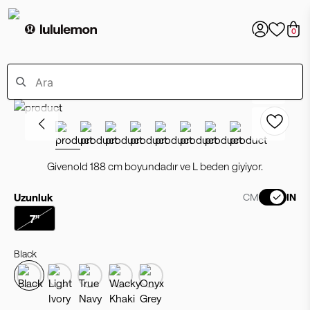
0
Givenold 188 cm boyundadır ve L beden giyiyor.
Uzunluk
CM
IN
7"
Black