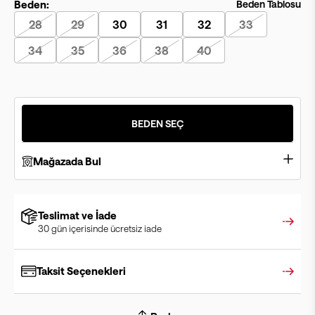
Beden:
Beden Tablosu
28
29
30
31
32
33
34
35
36
38
40
BEDEN SEÇ
Mağazada Bul
Teslimat ve İade
30 gün içerisinde ücretsiz iade
Taksit Seçenekleri