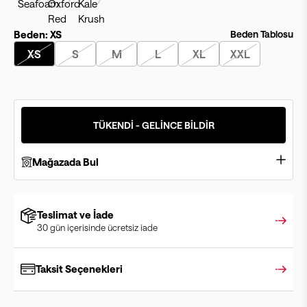
Beden:
XS
Beden Tablosu
XS
S
M
L
XL
XXL
TÜKENDİ - GELİNCE BİLDİR
Mağazada Bul
Teslimat ve İade
30 gün içerisinde ücretsiz iade
Taksit Seçenekleri