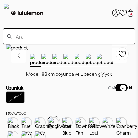
0
Model 188 cm boyunda ve L beden giyiyor.
Uzunluk
CM
IN
7"
Rockwood