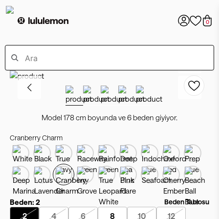
0
Model 178 cm boyunda ve 6 beden giyiyor.
Cranberry Charm
Beden:
2
Beden Tablosu
2
4
6
8
10
12