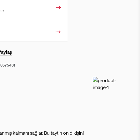
ade
Paylaş
58575431
anmış kalmanı sağlar. Bu taytın ön dikişini