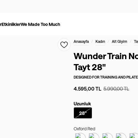
r
Etkinlikler
We Made Too Much
/
/
/
Anasayfa
Kadın
Alt Giyim
Ta
Wunder Train No
Tayt 28"
DESIGNED FOR
TRAINING AND PILAT
4.595,00 TL
5.990,00 TL
Uzunluk
28"
Oxford Red