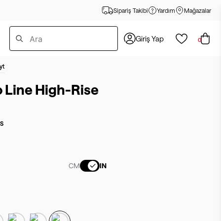
Sipariş Takibi
Yardım
Mağazalar
Giriş Yap
0
yt
 Line High-Rise
ES
CM
IN