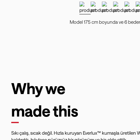
Model 175 cm boyunda ve 6 beden 
Why we
made this
Sıkı çalış, sıcak değil. Hızla kuruyan Everlux™ kumaşla üretilen 
kaldırdık, böylece pürüzsüz bir görünüm ve his elde ettik.