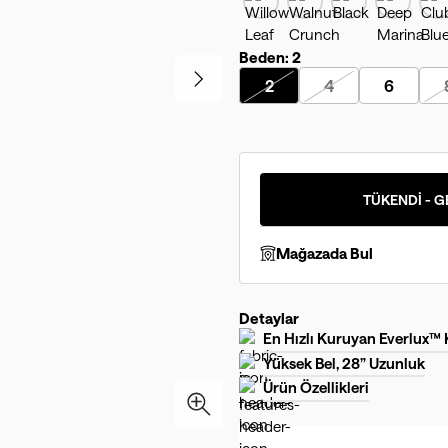
Beden:
2
2
4
6
TÜKENDİ - G
Mağazada Bul
Detaylar
En Hızlı Kuruyan Everlux™
Yüksek Bel, 28” Uzunluk
Ürün Özellikleri