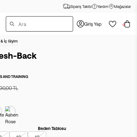
Sipariş Takibi
Yardım
Mağazalar
Giriş Yap
0
 & İç Giyim
Mesh-Back
ES AND TRAINING
90,00 TL
Beden Tablosu