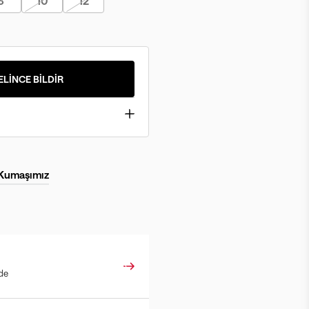
8
10
12
ELİNCE BİLDİR
 Kumaşımız
ade