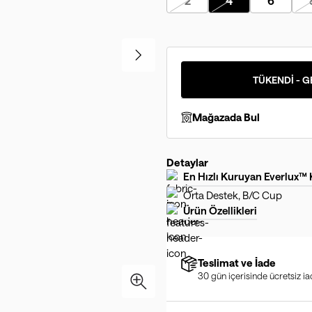
2
4
6
TÜKENDİ - G
Mağazada Bul
Detaylar
En Hızlı Kuruyan Everlux™
Orta Destek, B/C Cup
Ürün Özellikleri
Teslimat ve İade
30 gün içerisinde ücretsiz i