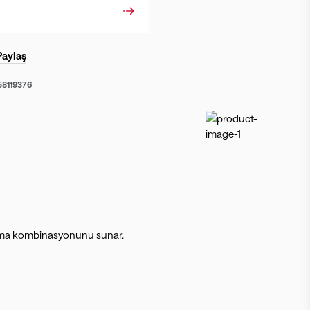
Paylaş
58119376
ndırma kombinasyonunu sunar.