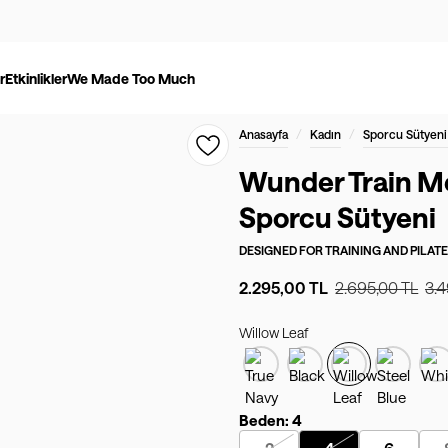
r
Etkinlikler
We Made Too Much
/
/
Anasayfa
Kadın
Sporcu Sütyeni
Wunder Train 
Sporcu Sütyeni
DESIGNED FOR
TRAINING AND PILAT
2.295,00 TL
2.695,00 TL
3.4
Willow Leaf
Beden:
4