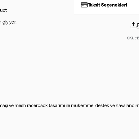
Taksit Seçenekleri
giyiyor.
SKU :
1
ux™ kumaşı ve mesh racerback tasarımı ile mükemmel destek ve havala