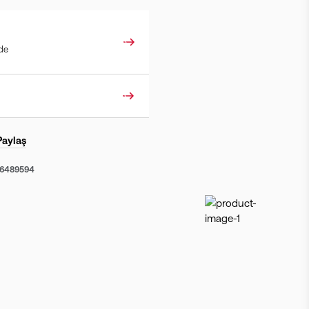
ade
Paylaş
56489594