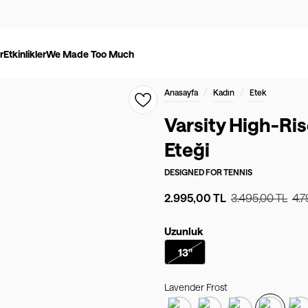
r
Etkinlikler
We Made Too Much
/
/
Anasayfa
Kadın
Etek
Varsity High-Rise
Eteği
DESIGNED FOR
TENNIS
2.995,00 TL
3.495,00 TL
4.7
Uzunluk
13"
Lavender Frost