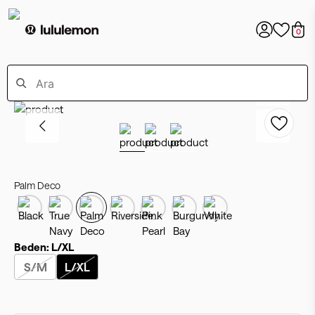
0
Palm Deco
Beden:
L/XL
S/M
L/XL