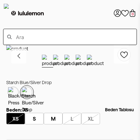
0
Starch Blue/Silver Drop
Beden:
XS
Beden Tablosu
XS
S
M
L
XL