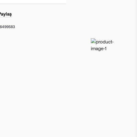
Paylaş
56499583