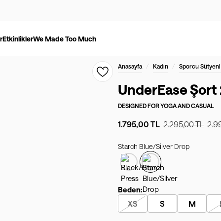
r
Etkinlikler
We Made Too Much
/
/
Anasayfa
Kadın
Sporcu Sütyeni
UnderEase Şort 2
DESIGNED FOR
YOGA AND CASUAL
1.795,00 TL
2.295,00 TL
2.9
Starch Blue/Silver Drop
Beden:
XS
S
M