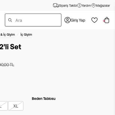
Sipariş Takibi
Yardım
Mağazalar
Giriş Yap
0
/
 & İç Giyim
İç Giyim
'li Set
90,00 TL
Beden Tablosu
L
XL