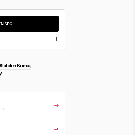
N SEÇ
 Alabilen Kumaş
y
ade