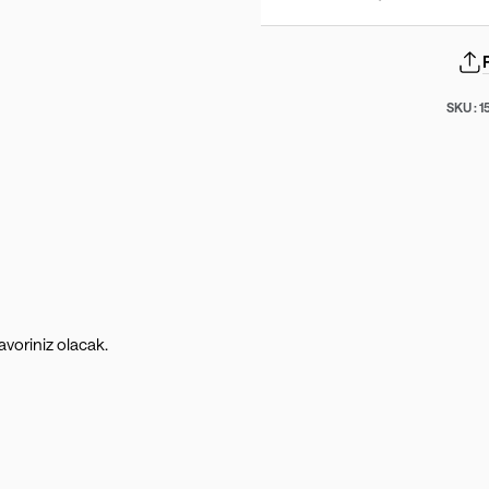
SKU :
1
voriniz olacak.