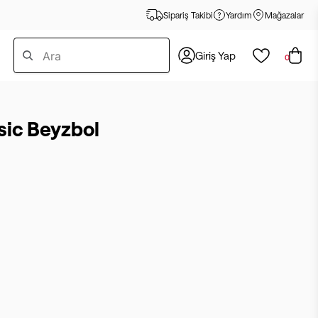
Sipariş Takibi
Yardım
Mağazalar
Giriş Yap
0
sic Beyzbol