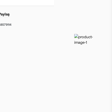
Paylaş
58579114