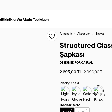
r
Etkinlikler
We Made Too Much
/
/
Anasayfa
Aksesuar
Şapka
Structured Clas
Şapkası
DESIGNED FOR
CASUAL
2.295,00 TL
2.990,00 TL
Wacky Khaki
Beden:
S/M