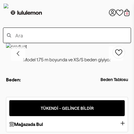
0
Model 1.75 m boyunda ve XS/S beden giyiyor
Beden:
Beden Tablosu
TÜKENDİ - GELİNCE BİLDİR
Mağazada Bul