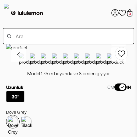
0
Model 1.75 m boyunda ve S beden giyiyor
Uzunluk
CM
IN
30"
Dove Grey