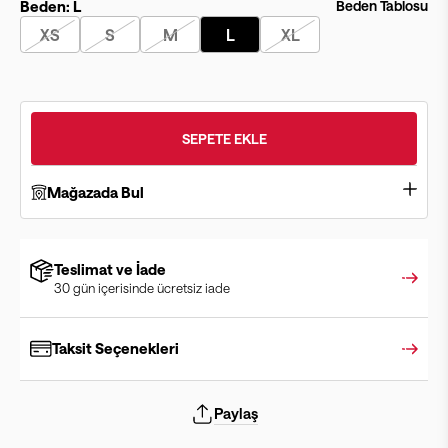
Beden:
L
Beden Tablosu
XS
S
M
L
XL
SEPETE EKLE
Mağazada Bul
Teslimat ve İade
30 gün içerisinde ücretsiz iade
Taksit Seçenekleri
Paylaş