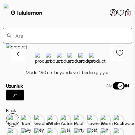
0
Bestseller
Model 190 cm boyunda ve L beden giyiyor.
Uzunluk
CM
IN
7"
Black