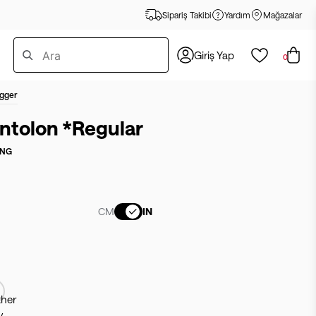
Sipariş Takibi
Yardım
Mağazalar
Giriş Yap
0
gger
ntolon *Regular
ING
CM
IN