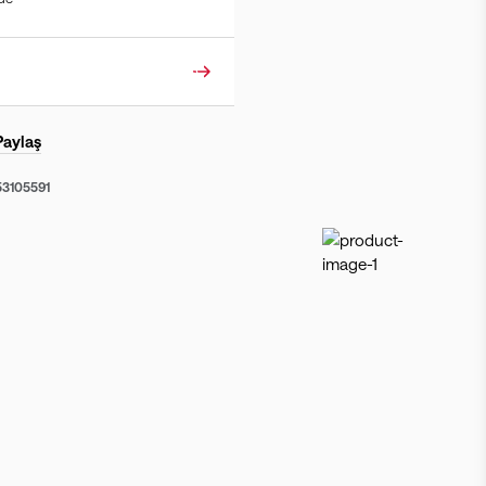
Paylaş
53105591