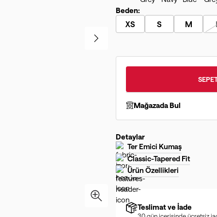
Beden:
XS
S
M
SEPET
Mağazada Bul
Detaylar
Ter Emici Kumaş
Classic-Tapered Fit
Ürün Özellikleri
Teslimat ve İade
30 gün içerisinde ücretsiz i