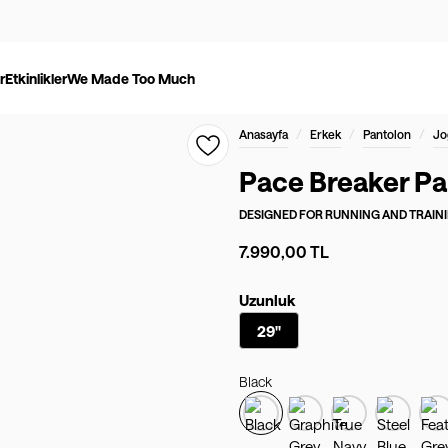
r
Etkinlikler
We Made Too Much
/
/
/
Anasayfa
Erkek
Pantolon
Jo
Pace Breaker Pa
DESIGNED FOR
RUNNING AND TRAIN
7.990,00 TL
Uzunluk
29"
Black