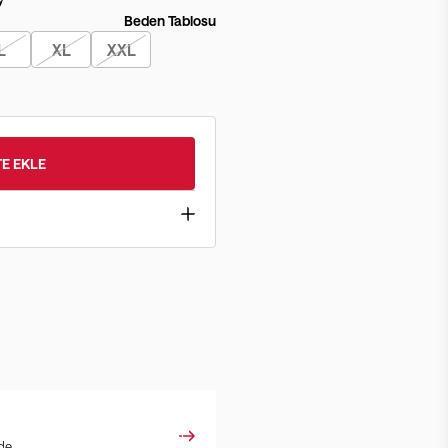
Beden Tablosu
L
XL
XXL
E EKLE
ade