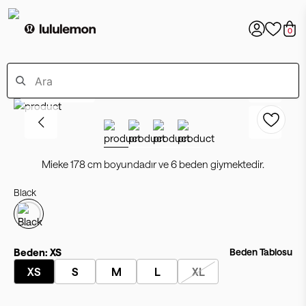
0
Online Exclusive
Mieke 178 cm boyundadır ve 6 beden giymektedir.
Black
Beden:
XS
Beden Tablosu
XS
S
M
L
XL