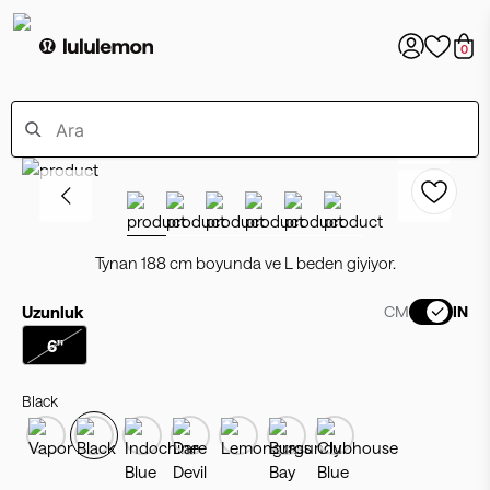
0
Tynan 188 cm boyunda ve L beden giyiyor.
Uzunluk
CM
IN
6"
Black