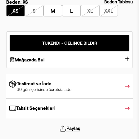
Beden:
XS
Beden Tablosu
XS
S
M
L
XL
XXL
TÜKENDİ - GELİNCE BİLDİR
Mağazada Bul
Teslimat ve İade
30 gün içerisinde ücretsiz iade
Taksit Seçenekleri
Paylaş