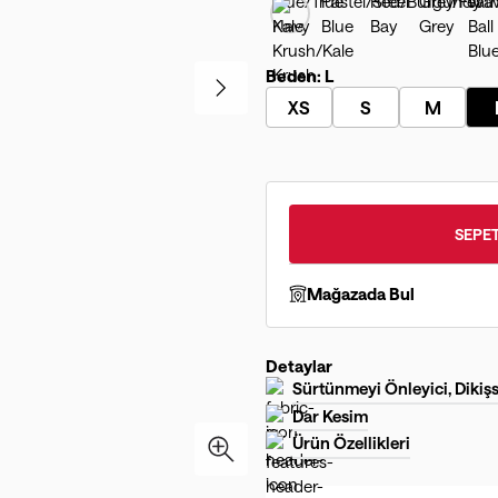
Beden:
L
XS
S
M
SEPET
Mağazada Bul
Detaylar
Sürtünmeyi Önleyici, Dikişs
Dar Kesim
Ürün Özellikleri