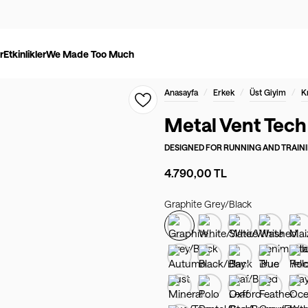
r
Etkinlikler
We Made Too Much
/
/
/
Anasayfa
Erkek
Üst Giyim
K
Metal Vent Tech
DESIGNED FOR
RUNNING AND TRAIN
4.790,00 TL
Graphite Grey/Black