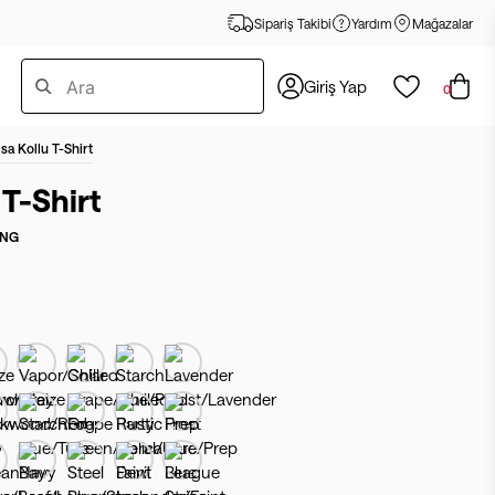
Sipariş Takibi
Yardım
Mağazalar
Giriş Yap
0
ısa Kollu T-Shirt
 T-Shirt
ING