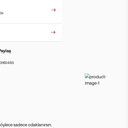
ade
Paylaş
53160450
—böylece sadece odaklanırsın.