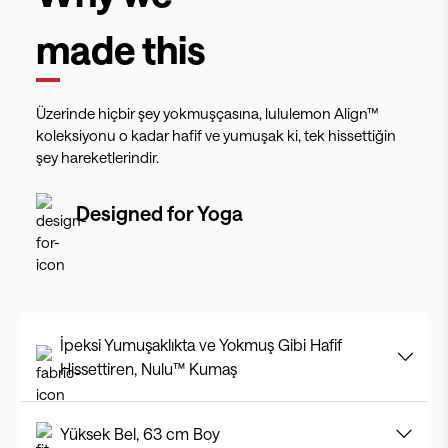
made this
Üzerinde hiçbir şey yokmuşçasına, lululemon Align™
koleksiyonu o kadar hafif ve yumuşak ki, tek hissettiğin
şey hareketlerindir.
Designed for
Yoga
İpeksi Yumuşaklıkta ve Yokmuş Gibi Hafif
Hissettiren, Nulu™ Kumaş
Yüksek Bel, 63 cm Boy