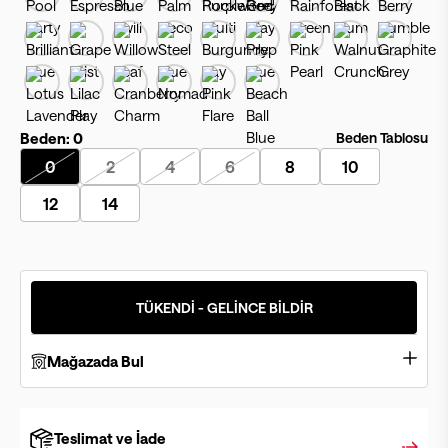
Beden:
0
Beden Tablosu
0
2
4
6
8
10
12
14
TÜKENDİ - GELİNCE BİLDİR
Mağazada Bul
Teslimat ve İade