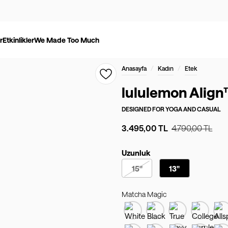
r
Etkinlikler
We Made Too Much
/
/
Anasayfa
Kadın
Etek
lululemon Align
DESIGNED FOR
YOGA AND CASUAL
3.495,00 TL
4.790,00 TL
Uzunluk
15"
13"
Matcha Magic