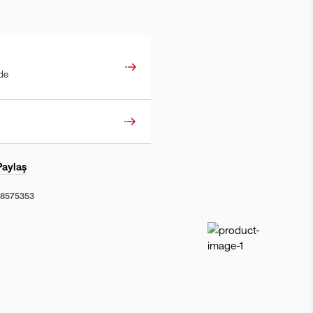
ade
Paylaş
58575353