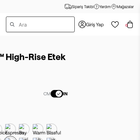
Sipariş Takibi
Yardım
Mağazalar
Giriş Yap
0
™ High-Rise Etek
CM
IN