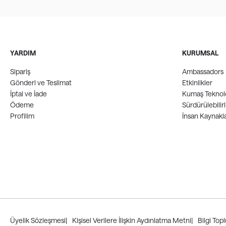
YARDIM
KURUMSAL
Sipariş
Ambassadors
Gönderi ve Teslimat
Etkinlikler
İptal ve İade
Kumaş Teknolo
Ödeme
Sürdürülebilirl
Profilim
İnsan Kaynakla
Üyelik Sözleşmesi
|
Kişisel Verilere İlişkin Aydınlatma Metni
|
Bilgi Top