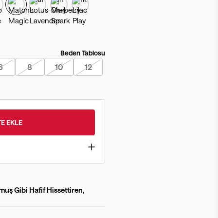
Beden Tablosu
6
8
10
12
E EKLE
uş Gibi Hafif Hissettiren,