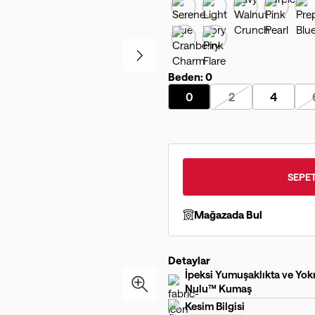
Beden:
0
0
2
4
SEPET
Mağazada Bul
Detaylar
İpeksi Yumuşaklıkta ve Yokm
Nulu™ Kumaş
Kesim Bilgisi