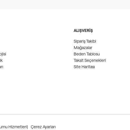
ALIŞVERİŞ
Sipariş Takibi
Mağazalar
jisi
Beden Tablosu
ik
Taksit Seçenekleri
rı
Site Haritası
lumu Hizmetleri
|
Çerez Ayarları