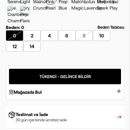
Beden:
0
Beden Tablosu
0
2
4
6
8
10
12
14
TÜKENDİ - GELİNCE BİLDİR
Mağazada Bul
Teslimat ve İade
30 gün içerisinde ücretsiz iade