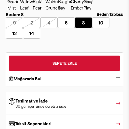
Beden:
8
Beden Tablosu
0
2
4
6
8
10
12
14
SEPETE EKLE
Mağazada Bul
Teslimat ve İade
30 gün içerisinde ücretsiz iade
Taksit Seçenekleri