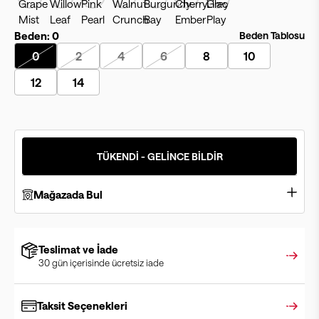
Beden:
0
Beden Tablosu
0
2
4
6
8
10
12
14
TÜKENDİ - GELİNCE BİLDİR
Mağazada Bul
Teslimat ve İade
30 gün içerisinde ücretsiz iade
Taksit Seçenekleri