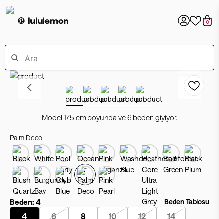
0
Model 175 cm boyunda ve 6 beden giyiyor.
Palm Deco
Beden:
4
Beden Tablosu
4
6
8
10
12
14