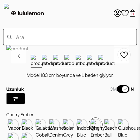
0
Model 183 cm boyunda ve L beden giyiyor.
Uzunluk
CM
IN
7"
Cherry Ember