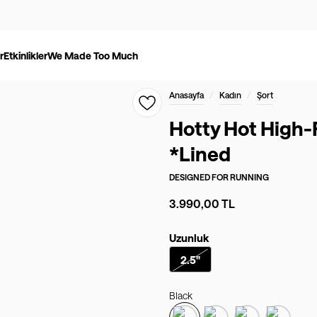
r
Etkinlikler
We Made Too Much
/
/
Anasayfa
Kadın
Şort
Hotty Hot High-R
*Lined
DESIGNED FOR
RUNNING
3.990,00 TL
Uzunluk
2.5"
Black