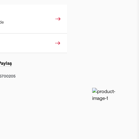
ade
Paylaş
55700205