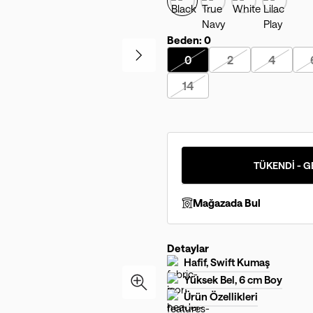
Beden:
0
0
2
4
14
TÜKENDİ - G
Mağazada Bul
Detaylar
Hafif, Swift Kumaş
Yüksek Bel, 6 cm Boy
Ürün Özellikleri