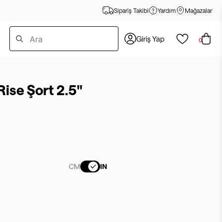
Sipariş Takibi
Yardım
Mağazalar
Giriş Yap
0
ise Şort 2.5"
CM
IN