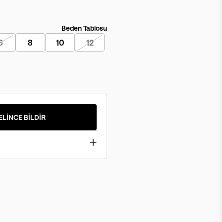
Beden Tablosu
6
8
10
12
ELİNCE BİLDİR