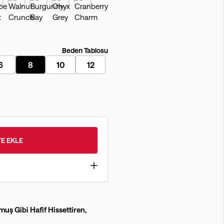
Beden Tablosu
6
8
10
12
E EKLE
uş Gibi Hafif Hissettiren,