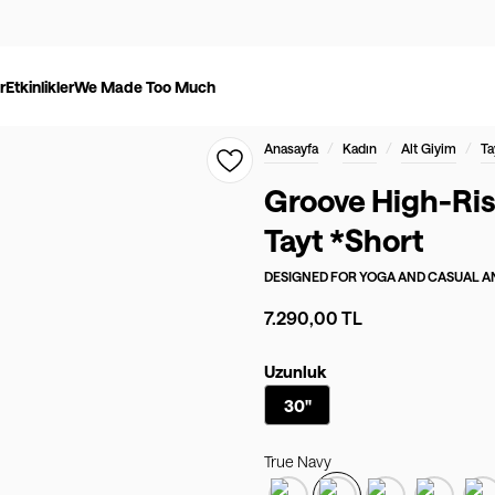
r
Etkinlikler
We Made Too Much
/
/
/
Anasayfa
Kadın
Alt Giyim
Ta
Groove High-Ris
Tayt *Short
DESIGNED FOR
YOGA AND CASUAL AN
7.290,00 TL
Uzunluk
30"
True Navy