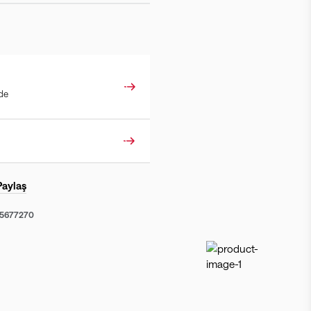
ade
Paylaş
55677270