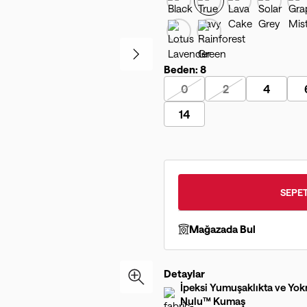
Beden:
8
0
2
4
14
SEPET
Mağazada Bul
Detaylar
İpeksi Yumuşaklıkta ve Yokm
Nulu™ Kumaş