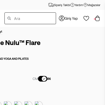
Sipariş Takibi
Yardım
Mağazalar
Giriş Yap
0
yt
e Nulu™ Flare
D YOGA AND PILATES
CM
IN