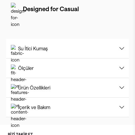
Designed for
Casual
Su İtici Kumaş
Ölçüler
Ürün Özellikleri
İçerik ve Bakım
BİZİ TAKİP ET