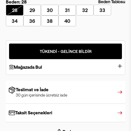
Beden:
28
Beden Tablosu
28
29
30
31
32
33
34
36
38
40
TÜKENDİ - GELİNCE BİLDİR
Mağazada Bul
Teslimat ve İade
30 gün içerisinde ücretsiz iade
Taksit Seçenekleri