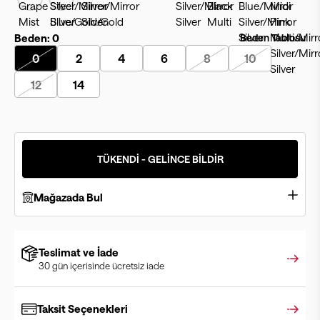
Beden:
0
Beden Tablosu
0
2
4
6
8
10
12
14
TÜKENDİ - GELİNCE BİLDİR
Mağazada Bul
Teslimat ve İade
30 gün içerisinde ücretsiz iade
Taksit Seçenekleri