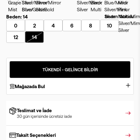
Beden:
14
Beden Tablosu
0
2
4
6
8
10
12
14
TÜKENDİ - GELİNCE BİLDİR
Mağazada Bul
Teslimat ve İade
30 gün içerisinde ücretsiz iade
Taksit Seçenekleri