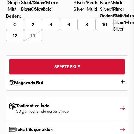
Beden:
Beden Tablosu
0
2
4
6
8
10
12
14
SEPETE EKLE
Mağazada Bul
Teslimat ve İade
30 gün içerisinde ücretsiz iade
Taksit Seçenekleri