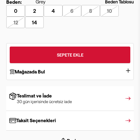
Beden:
Beden Tablosu
0
2
4
6
8
10
12
14
SEPETE EKLE
Mağazada Bul
Teslimat ve İade
30 gün içerisinde ücretsiz iade
Taksit Seçenekleri