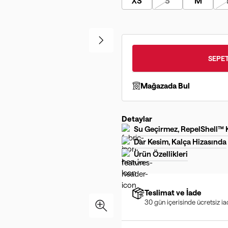
XS
S
M
SEPET
Mağazada Bul
Detaylar
Su Geçirmez, RepelShell™
Dar Kesim, Kalça Hizasında
Ürün Özellikleri
Teslimat ve İade
30 gün içerisinde ücretsiz i