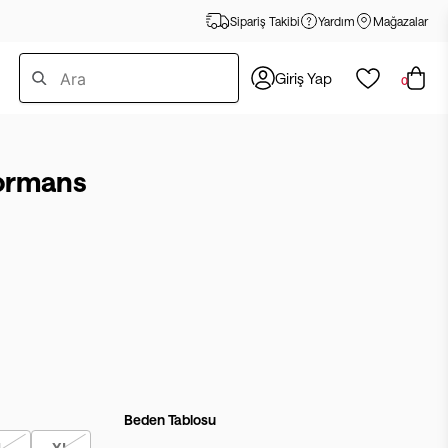
Sipariş Takibi
Yardım
Mağazalar
Giriş Yap
0
formans
Beden Tablosu