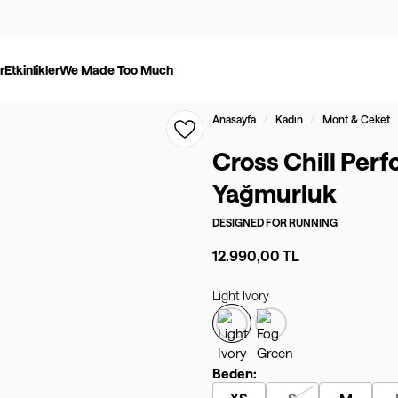
r
Etkinlikler
We Made Too Much
/
/
Anasayfa
Kadın
Mont & Ceket
Cross Chill Per
Yağmurluk
DESIGNED FOR
RUNNING
12.990,00 TL
Light Ivory
Beden: