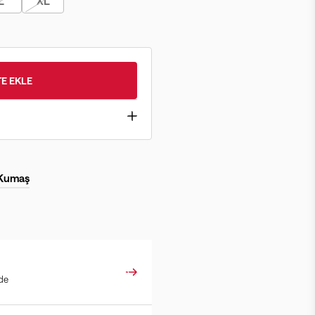
L
XL
E EKLE
 Kumaş
ade