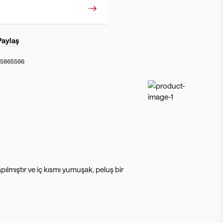
Paylaş
55865566
lmıştır ve iç kısmı yumuşak, peluş bir