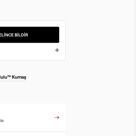
ELİNCE BİLDİR
 Nulu™ Kumaş
ade