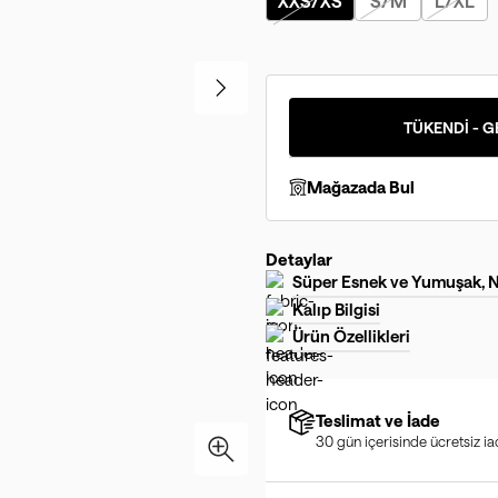
XXS/XS
S/M
L/XL
TÜKENDİ - G
Mağazada Bul
Detaylar
Süper Esnek ve Yumuşak,
Kalıp Bilgisi
Ürün Özellikleri
Teslimat ve İade
30 gün içerisinde ücretsiz i