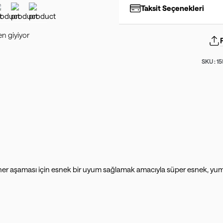
Taksit Seçenekleri
n giyiyor
SKU :
1
her aşaması için esnek bir uyum sağlamak amacıyla süper esnek, yumuş