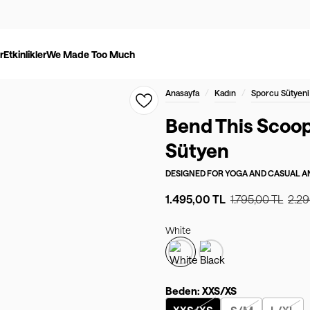
r
Etkinlikler
We Made Too Much
/
/
Anasayfa
Kadın
Sporcu Sütyeni
Bend This Scoo
Sütyen
DESIGNED FOR
YOGA AND CASUAL AN
1.495,00 TL
1.795,00 TL
2.29
White
Beden:
XXS/XS