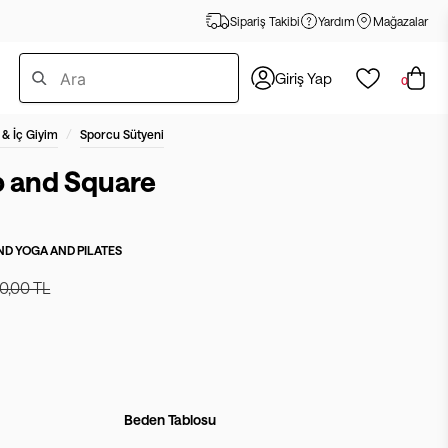
Sipariş Takibi
Yardım
Mağazalar
Giriş Yap
0
/
 & İç Giyim
Sporcu Sütyeni
p and Square
D YOGA AND PILATES
0,00 TL
Beden Tablosu