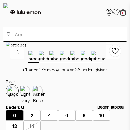
0
Chance 1.75 m boyunda ve 36 beden giyiyor
Black
Beden:
0
Beden Tablosu
0
2
4
6
8
10
12
14