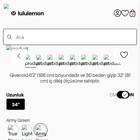
0
Givenold 6'2" (188 cm) boyundadır ve 30 beden giyip 32" (81
cm) iç dikiş ölçüsüne sahiptir.
Uzunluk
CM
IN
34"
Army Green