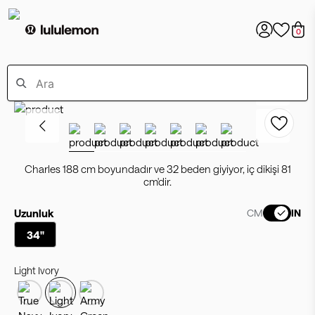
0
Charles 188 cm boyundadır ve 32 beden giyiyor, iç dikişi 81
cm'dir.
Uzunluk
CM
IN
34"
Light Ivory