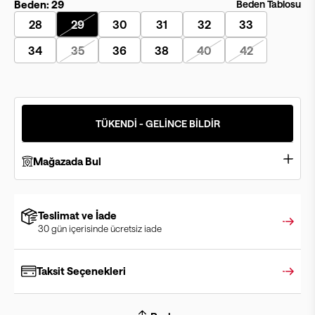
Beden:
29
Beden Tablosu
28
29
30
31
32
33
34
35
36
38
40
42
TÜKENDİ - GELİNCE BİLDİR
Mağazada Bul
Teslimat ve İade
30 gün içerisinde ücretsiz iade
Taksit Seçenekleri